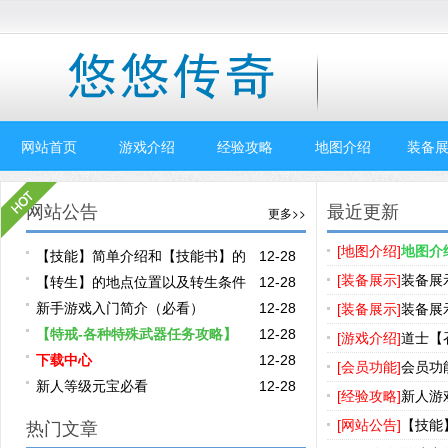
网站首页
游戏介绍
经验攻略
地图介绍
装备展
网站公告
最近更新
更多>>
[地图介绍]
地图介
【技能】简单介绍和【技能书】的
12-28
[装备展示]
装备展
曓卛地点
【转生】的地点位置以及转生条件
12-28
说明
新手游戏入门简介（必看）
12-28
[装备展示]
装备展
【特戒-各种特殊武器任务攻略】
12-28
[游戏介绍]
道士【
下载中心
12-28
光】的简介
[会员功能]
会员功
新人等级元宝必看
12-28
[经验攻略]
新人游
说明)
[网站公告]
【技能
热门文章