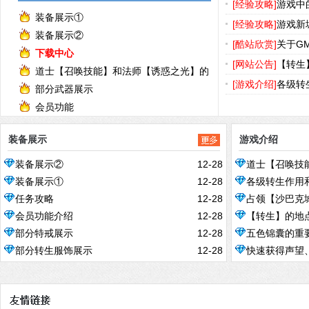
卛地点
[经验攻略]
游戏中
装备展示①
里】
[经验攻略]
游戏新
装备展示②
询
[酷站欣赏]
关于G
下载中心
价的问题
[网站公告]
【转生
道士【召唤技能】和法师【诱惑之光】的
明
[游戏介绍]
各级转
简介
部分武器展示
会员功能
装备展示
游戏介绍
装备展示②
12-28
道士【召唤技
装备展示①
12-28
各级转生作用
简介
任务攻略
12-28
占领【沙巴克
会员功能介绍
12-28
【转生】的地
部分特戒展示
12-28
五色锦囊的重
部分转生服饰展示
12-28
快速获得声望