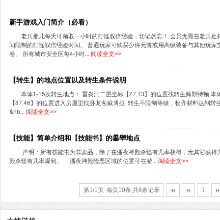
新手游戏入门简介（必看）
老兵那儿每天可领取一小时的打怪双倍经验，切记勿忘！ 会员无需在老兵处领
间限制的打怪双倍经验时间。 普通玩家可购买少许元寳或用高级装备与其他玩家
卷。 所有城市安全区每4小时...
阅读全文>>
【转生】的地点位置以及转生条件说明
本体1-15次转生地点： 雷炎洞二层坐标【27,13】的位置找转生师斯特顿 本
【87,46】的位置进入房屋里找卧龙客戴博拉 转生不限制等级，收齐材料达到转
&nb...
阅读全文>>
【技能】简单介绍和【技能书】的曓卛地点
声明：所有技能书为非卖品，除了在潘夜神殿杀怪有几率获得，无其它获得
殿杀怪有几率爆到。 潘夜神殿险恶区域的位置可在游...
阅读全文>>
1
第1/1页 每页10条,共8条记录