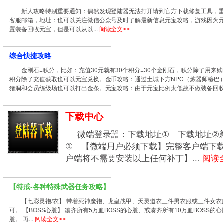
新人攻略特别重要通知：偶然发现登陆器无法打开请到官方下载修复工具，重
客服邮箱，地址：也可以关注微信公众号及时了解最新信息元宝攻略，游戏因为元
置装备回收元宝，但是可以从以...
阅读全文>>
综合快捷攻略
金刚石=积分，比如：充值30元就有30个积分=30个金刚石，积分除了用
积分除了充值获取也可以元宝兑换。金币攻略：通过土城下方NPC（炼器师穆巴
猪洞和会员练级场也可以打出金条。元宝攻略：由于元宝比例太低故不做装备回收元
下载中心
微端登录噐：下载地址① 下载地址②
① 【微端用户必须下载】完整客户端下
户端将不需要安装以上任何补丁】...
阅读
【特戒-各种特殊武器任务攻略】
【七彩灵袍/衣】 带着死神魔袍、龙皇战甲、天灵道衣三件男衣服或三件女衣服去
可。 【BOSS心脏】 凑齐所有5万血BOSS的心脏、或凑齐所有10万血BOSS的
脏。 再...
阅读全文>>