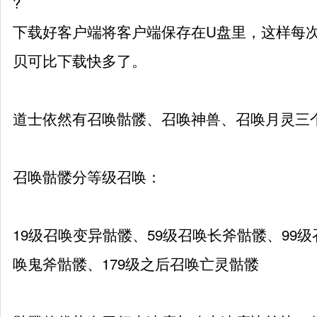
?
下载好客户端将客户端保存在U盘里，这样每
贝可比下载快多了。
道士依然有召唤骷髅、召唤神兽、召唤月灵三
召唤骷髅分等级召唤：
19级召唤变异骷髅、59级召唤长斧骷髅、99级
唤鬼斧骷髅、179级之后召唤亡灵骷髅