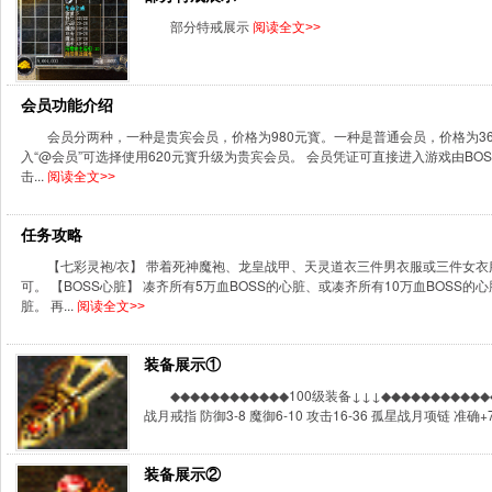
部分特戒展示
阅读全文>>
会员功能介绍
会员分两种，一种是贵宾会员，价格为980元寳。一种是普通会员，价格为36
入“@会员”可选择使用620元寳升级为贵宾会员。 会员凭证可直接进入游戏由B
击...
阅读全文>>
任务攻略
【七彩灵袍/衣】 带着死神魔袍、龙皇战甲、天灵道衣三件男衣服或三件女衣服去
可。 【BOSS心脏】 凑齐所有5万血BOSS的心脏、或凑齐所有10万血BOSS的
脏。 再...
阅读全文>>
装备展示①
◆◆◆◆◆◆◆◆◆◆◆◆100级装备↓↓↓◆◆◆◆◆◆◆◆◆◆◆◆
战月戒指 防御3-8 魔御6-10 攻击16-36 孤星战月项链 准确+7 攻
装备展示②