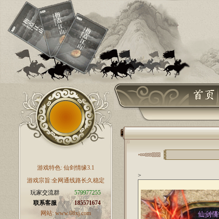
游戏特色:
仙剑情缘3.1
>
游戏宗旨:全网通线路长久稳定
玩家交流群
579977255
联系客服
185571674
网站:
www.08xj.com